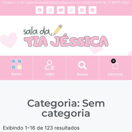
Nosso e-mail:
suportesaladatiajessica@gmail.com
Nosso telefone: 21 98179-9322
0
Login
Menu
Buscar
Carrinho
Categoria: Sem
categoria
Exibindo 1–16 de 123 resultados