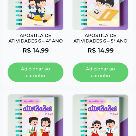
APOSTILA DE
APOSTILA DE
ATIVIDADES 6 – 4º ANO
ATIVIDADES 6 – 5º ANO
R$
14,99
R$
14,99
Adicionar ao
Adicionar ao
carrinho
carrinho