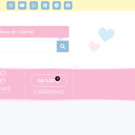
Área do cliente
0
R$
0,00
IAIS
CARRINHO