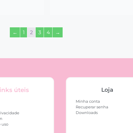
←
1
2
3
4
→
inks úteis
Loja
Minha conta
Recuperar senha
Downloads
rivacidade
m
 uso