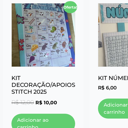
Oferta!
KIT
KIT NÚM
DECORAÇÃO/APOIOS
R$
6,00
STITCH 2025
R$
12,00
R$
10,00
Adicionar
carrinho
Adicionar ao
carrinho