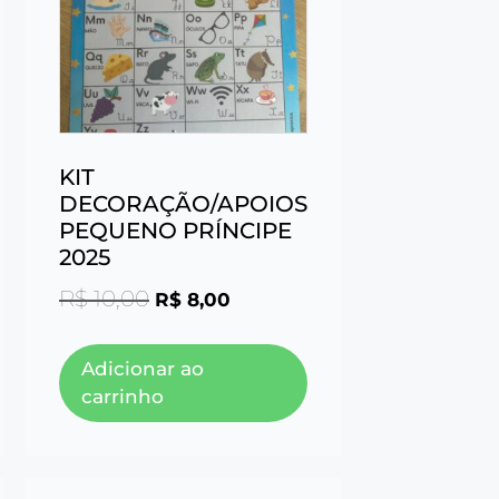
KIT
DECORAÇÃO/APOIOS
PEQUENO PRÍNCIPE
2025
R$
10,00
R$
8,00
Adicionar ao
carrinho