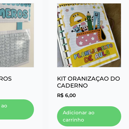
EROS
KIT ORANIZAÇAO DO
CADERNO
R$
6,00
 ao
Adicionar ao
carrinho