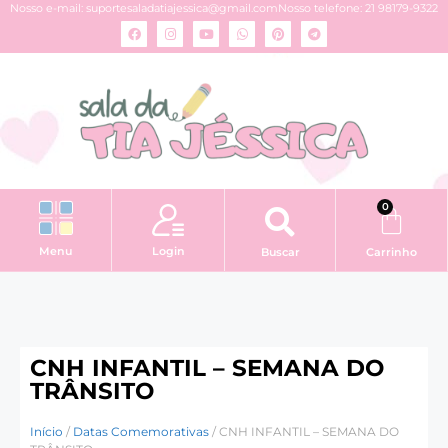
Nosso e-mail:
suportesaladatiajessica@gmail.com
Nosso telefone: 21 98179-9322
0
Login
Menu
Buscar
Carrinho
CNH INFANTIL – SEMANA DO
TRÂNSITO
Início
/
Datas Comemorativas
/ CNH INFANTIL – SEMANA DO