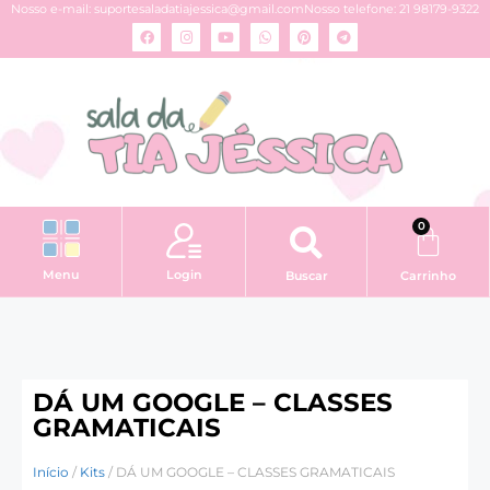
Nosso e-mail:
suportesaladatiajessica@gmail.com
Nosso telefone: 21 98179-9322
0
Login
Menu
Buscar
Carrinho
DÁ UM GOOGLE – CLASSES
GRAMATICAIS
Início
/
Kits
/ DÁ UM GOOGLE – CLASSES GRAMATICAIS