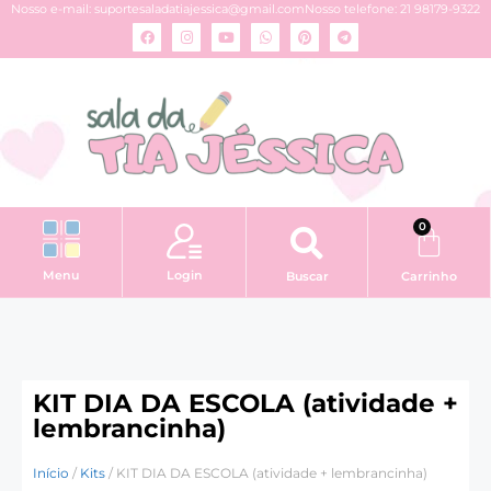
Nosso e-mail:
suportesaladatiajessica@gmail.com
Nosso telefone: 21 98179-9322
0
Login
Menu
Buscar
Carrinho
KIT DIA DA ESCOLA (atividade +
lembrancinha)
Início
/
Kits
/ KIT DIA DA ESCOLA (atividade + lembrancinha)