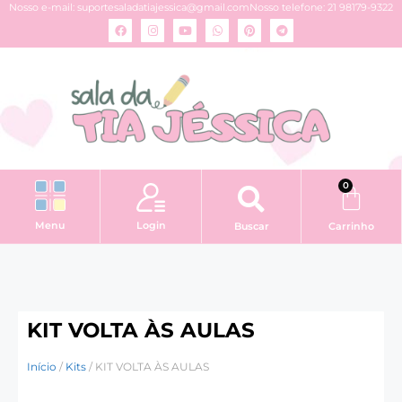
Nosso e-mail:
suportesaladatiajessica@gmail.com
Nosso telefone: 21 98179-9322
0
Login
Menu
Buscar
Carrinho
KIT VOLTA ÀS AULAS
Início
/
Kits
/ KIT VOLTA ÀS AULAS