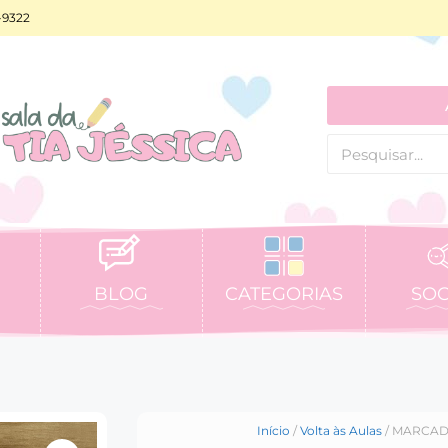
-9322
BLOG
CATEGORIAS
SOC
Início
/
Volta às Aulas
/ MARCAD