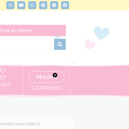
Área do cliente
0
R$
0,00
IAIS
CARRINHO
OR/RÉGUA/ALFABETO