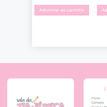
Adicionar ao carrinho
Ad
L
Início
Contato