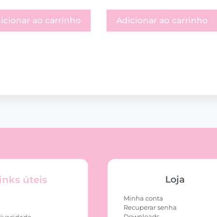
icionar ao carrinho
Adicionar ao carrinho
inks úteis
Loja
Minha conta
Recuperar senha
Downloads