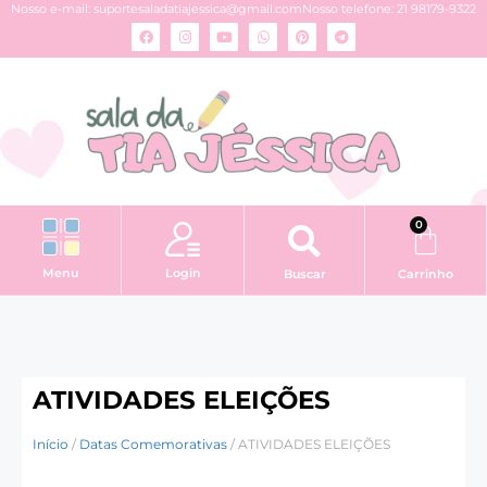
Nosso e-mail:
suportesaladatiajessica@gmail.com
Nosso telefone: 21 98179-9322
0
Login
Menu
Buscar
Carrinho
ATIVIDADES ELEIÇÕES
Início
/
Datas Comemorativas
/ ATIVIDADES ELEIÇÕES