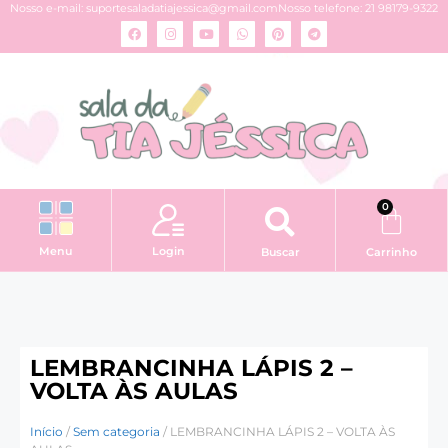
Nosso e-mail:
suportesaladatiajessica@gmail.com
Nosso telefone: 21 98179-9322
0
Login
Menu
Buscar
Carrinho
LEMBRANCINHA LÁPIS 2 –
VOLTA ÀS AULAS
Início
/
Sem categoria
/ LEMBRANCINHA LÁPIS 2 – VOLTA ÀS